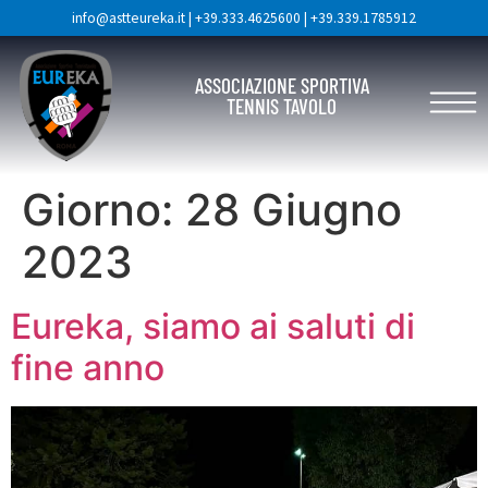
info@astteureka.it
|
+39.333.4625600
|
+39.339.1785912
ASSOCIAZIONE SPORTIVA
TENNIS TAVOLO
Giorno:
28 Giugno
2023
Eureka, siamo ai saluti di
fine anno