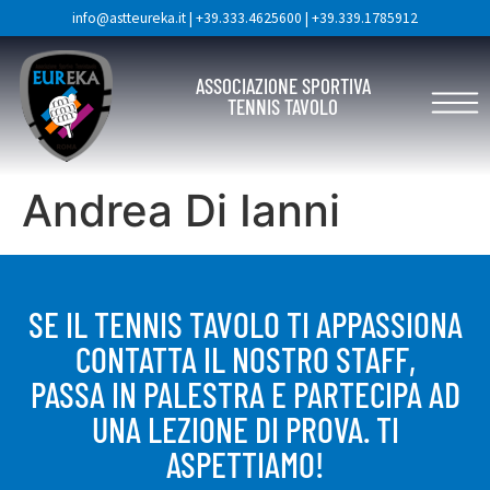
info@astteureka.it
|
+39.333.4625600
|
+39.339.1785912
ASSOCIAZIONE SPORTIVA
TENNIS TAVOLO
Andrea Di Ianni
SE IL TENNIS TAVOLO TI APPASSIONA
CONTATTA IL NOSTRO STAFF,
PASSA IN PALESTRA E PARTECIPA AD
UNA LEZIONE DI PROVA. TI
ASPETTIAMO!