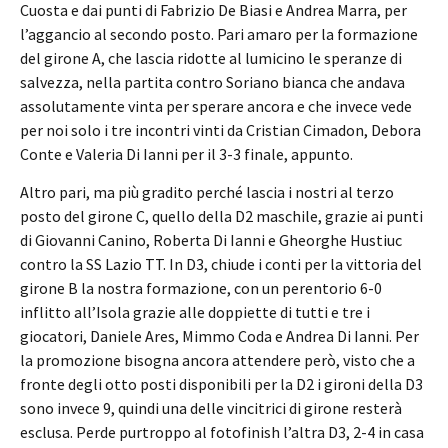
Cuosta e dai punti di Fabrizio De Biasi e Andrea Marra, per
l’aggancio al secondo posto. Pari amaro per la formazione
del girone A, che lascia ridotte al lumicino le speranze di
salvezza, nella partita contro Soriano bianca che andava
assolutamente vinta per sperare ancora e che invece vede
per noi solo i tre incontri vinti da Cristian Cimadon, Debora
Conte e Valeria Di Ianni per il 3-3 finale, appunto.
Altro pari, ma più gradito perché lascia i nostri al terzo
posto del girone C, quello della D2 maschile, grazie ai punti
di Giovanni Canino, Roberta Di Ianni e Gheorghe Hustiuc
contro la SS Lazio TT. In D3, chiude i conti per la vittoria del
girone B la nostra formazione, con un perentorio 6-0
inflitto all’Isola grazie alle doppiette di tutti e tre i
giocatori, Daniele Ares, Mimmo Coda e Andrea Di Ianni. Per
la promozione bisogna ancora attendere però, visto che a
fronte degli otto posti disponibili per la D2 i gironi della D3
sono invece 9, quindi una delle vincitrici di girone resterà
esclusa. Perde purtroppo al fotofinish l’altra D3, 2-4 in casa