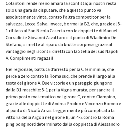
Colantoni rende meno amara la sconfitta; ai nostri resta
solo una gara da disputare, che a questo punto va
assolutamente vinta, contro l’altra competitor per la
salvezza, Lecce. Salva, invece, è ormai la B2, che, grazie al 5-
1 rifilato al San Nicola Caserta con le doppiette di Manuel
Corradini e Giovanni Zavattaro e il punto di Wladimiro De
Stefano, si mette al riparo da brutte sorprese grazie al
vantaggio negli scontri diretti con la Stella del sud Napoli
A. Complimenti ragazzi!
Nel regionale, battuta d’arresto per la C femminile, che
perde a zero contro la Roma sud, che prende il largo alla
testa del girone A. Due vittorie e un pareggio giungono
dalla D1 maschile: 5-1 per la Vigna murata, per sancire il
primo posto matematico nel girone C, contro Ciampino,
grazie alle doppiette di Andrea Prodon e Vincenzo Romeo e
al punto di Nicolò Arras. Leggermente più complicata la
vittoria della Argoli nel girone B, un 4-2 contro la Roma
ping pong nord determinato dalla doppietta di Alessandro