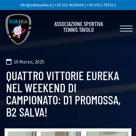
info@astteureka.it
|
+39.333.4625600
|
+39.339.1785912
ASSOCIAZIONE SPORTIVA
TENNIS TAVOLO
10 Marzo, 2025
QUATTRO VITTORIE EUREKA
NEL WEEKEND DI
CAMPIONATO: D1 PROMOSSA,
B2 SALVA!