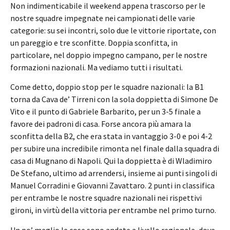
Non indimenticabile il weekend appena trascorso per le
nostre squadre impegnate nei campionati delle varie
categorie: su sei incontri, solo due le vittorie riportate, con
un pareggio e tre sconfitte. Doppia sconfitta, in
particolare, nel doppio impegno campano, per le nostre
formazioni nazionali. Ma vediamo tutti i risultati.
Come detto, doppio stop per le squadre nazionali: la B1
torna da Cava de’ Tirreni con la sola doppietta di Simone De
Vito e il punto di Gabriele Barbarito, per un 3-5 finale a
favore dei padroni di casa. Forse ancora più amara la
sconfitta della B2, che era stata in vantaggio 3-0 e poi 4-2
per subire una incredibile rimonta nel finale dalla squadra di
casa di Mugnano di Napoli. Qui la doppietta è di Wladimiro
De Stefano, ultimo ad arrendersi, insieme ai punti singoli di
Manuel Corradini e Giovanni Zavattaro. 2 punti in classifica
per entrambe le nostre squadre nazionali nei rispettivi
gironi, in virtù della vittoria per entrambe nel primo turno.
Un po’ meglio le cose sono andate a livello regionale, dove