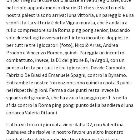
nel triplo appuntamento di serie D1 che si è svolto nella
nostra palestra sono arrivati una vittoria, un pareggio e una
sconfitta. La vittoria è della Vigna murata, che è andata a
rullo compressore sulla Roma ping pong senior, lasciando
solo due set agli avversari nell’intero incontro: doppiette
per tutti e tre i giocatori (foto), Nicolò Arras, Andrea
Prodon e Vincenzo Romeo, quindi. Pareggia un incontro
combattuto, invece, la D1 del girone B, la Argoli, con un
punto a testa per tutti e tre i giocatori, Davide Campolo,
Fabrizio De Biasi ed Emanuele Spagni, contro la Dynamo.
Entrambe le nostre formazioni sono quindi a quota 3 punti
nei rispettivi gironi. Ferma a due punti resta invece la
squadra del girone A, che ha avuto la peggio per 1-5 nella
sfida contro la Roma ping pong: punto della bandiera di una
coriacea Valeria Di Ianni.
L’altra vittoria di giornata viene dalla D2, con Valentina
Bushueva che risolve in nostro favore un altro incontro
combattuto: di Gheorghe Hustiuc (doppietta) e Luigi