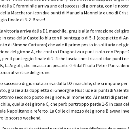
 dalla C femminile arriva uno dei successi di giornata, con le nos
 della Maccheroni con due punti di Manuela Mannella e uno di Crist
io finale di 3-2. Brave!
a vittoria arriva dalla D1 maschile, grazie alla formazione del giro
 in casa della Castello blu con il punteggio di 5-1 (doppiette di
nto di Simone Carturan) che vale il primo posto in solitaria nel gir
one del girone A, che contro i Dragoni va a punti solo con Peppe 
, per il punteggio finale di 2-4 che lascia i nostri a soli due punti n
B, la Argoli, che incassa un pesante 0-6 dall’Isola Peter Pan vede
corsa al vertice del girone.
o successo di giornata arriva dalla D2 maschile, che si impone pe
o, grazie alla doppietta di Gheorghe Hustiuc e ai punti di Valenti
ottimo secondo posto nel girone, al momento. Ai nastri di parten
hile, quella del girone C, che però purtroppo perde 1-5 in casa de
ele Napolitano a referto. La Colle di mezzo del girone B aveva inve
ro lo scorso weekend.
 l’occasione di riscattarsi per chi è uscito insoddisfatto da questo 