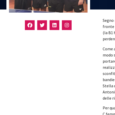
Segno n
fronte 
(la B1
perden
Come an
modo sf
portare
realizz
sconfit
bandier
Stella 
Antoni
delle r
Per qua
C femmi