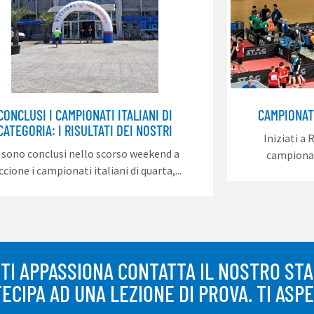
CONCLUSI I CAMPIONATI ITALIANI DI
CAMPIONATI
CATEGORIA: I RISULTATI DEI NOSTRI
Iniziati a 
i sono conclusi nello scorso weekend a
campionati
ccione i campionati italiani di quarta,...
 TI APPASSIONA CONTATTA IL NOSTRO STA
ECIPA AD UNA LEZIONE DI PROVA. TI ASP