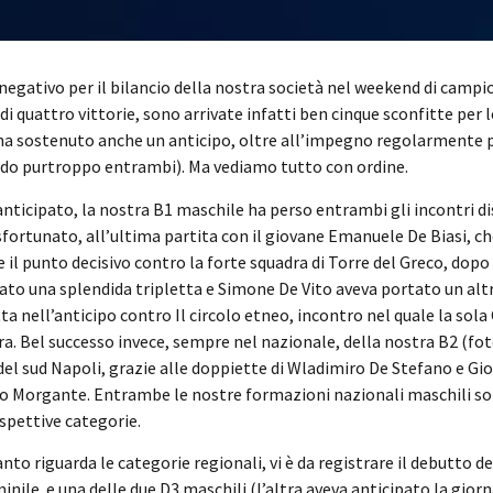
egativo per il bilancio della nostra società nel weekend di camp
di quattro vittorie, sono arrivate infatti ben cinque sconfitte pe
 ha sostenuto anche un anticipo, oltre all’impegno regolarmente p
do purtroppo entrambi). Ma vediamo tutto con ordine.
ticipato, la nostra B1 maschile ha perso entrambi gli incontri di
ortunato, all’ultima partita con il giovane Emanuele De Biasi, che
 il punto decisivo contro la forte squadra di Torre del Greco, dop
ato una splendida tripletta e Simone De Vito aveva portato un alt
ta nell’anticipo contro Il circolo etneo, incontro nel quale la sola
a. Bel successo invece, sempre nel nazionale, della nostra B2 (foto
del sud Napoli, grazie alle doppiette di Wladimiro De Stefano e Gi
o Morgante. Entrambe le nostre formazioni nazionali maschili sono
ispettive categorie.
nto riguarda le categorie regionali, vi è da registrare il debutto de
nile e una delle due D3 maschili (l’altra aveva anticipato la gior