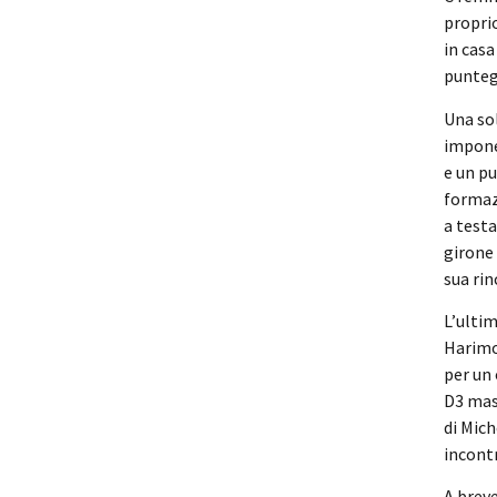
proprio
in casa
puntegg
Una sol
impone
e un pu
formazi
a testa
girone 
sua rin
L’ultim
Harimot
per un 
D3 masc
di Mich
incont
A breve