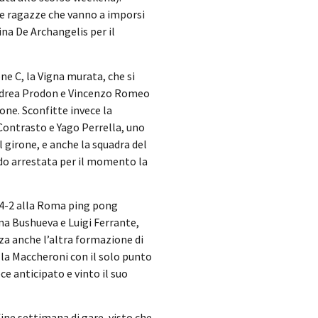
tre ragazze che vanno a imporsi
ina De Archangelis per il
ne C, la Vigna murata, che si
 Andrea Prodon e Vincenzo Romeo
one. Sconfitte invece la
Contrasto e Yago Perrella, uno
el girone, e anche la squadra del
ndo arrestata per il momento la
r 4-2 alla Roma ping pong
na Bushueva e Luigi Ferrante,
za anche l’altra formazione di
lla Maccheroni con il solo punto
ce anticipato e vinto il suo
fine settimana di gare, visto che