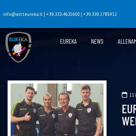
info@astteureka.it
|
+39.333.4625600
|
+39.339.1785912
EUREKA
NEWS
ALLENA
11
EU
WE