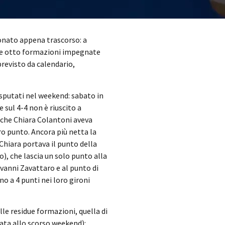
ionato appena trascorso: a
r le otto formazioni impegnate
revisto da calendario,
sputati nel weekend: sabato in
 sul 4-4 non è riuscito a
o che Chiara Colantoni aveva
ro punto. Ancora più netta la
 Chiara portava il punto della
), che lascia un solo punto alla
ovanni Zavattaro e al punto di
 a 4 punti nei loro gironi
lle residue formazioni, quella di
nata allo scorso weekend):