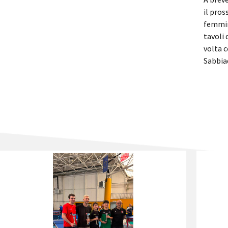
il pro
femmini
tavoli 
volta c
Sabbia