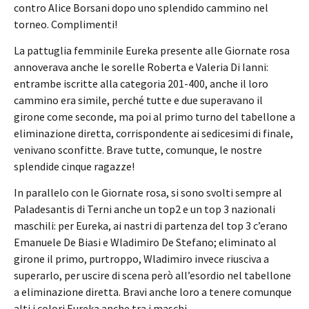
contro Alice Borsani dopo uno splendido cammino nel
torneo. Complimenti!
La pattuglia femminile Eureka presente alle Giornate rosa
annoverava anche le sorelle Roberta e Valeria Di Ianni:
entrambe iscritte alla categoria 201-400, anche il loro
cammino era simile, perché tutte e due superavano il
girone come seconde, ma poi al primo turno del tabellone a
eliminazione diretta, corrispondente ai sedicesimi di finale,
venivano sconfitte. Brave tutte, comunque, le nostre
splendide cinque ragazze!
In parallelo con le Giornate rosa, si sono svolti sempre al
Paladesantis di Terni anche un top2 e un top 3 nazionali
maschili: per Eureka, ai nastri di partenza del top 3 c’erano
Emanuele De Biasi e Wladimiro De Stefano; eliminato al
girone il primo, purtroppo, Wladimiro invece riusciva a
superarlo, per uscire di scena però all’esordio nel tabellone
a eliminazione diretta. Bravi anche loro a tenere comunque
alti i colori Eureka anche tra i maschi.