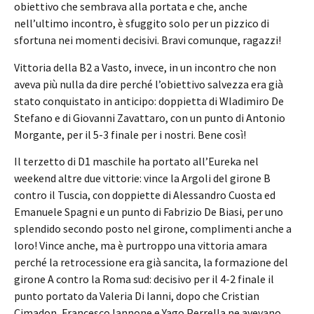
obiettivo che sembrava alla portata e che, anche
nell’ultimo incontro, è sfuggito solo per un pizzico di
sfortuna nei momenti decisivi. Bravi comunque, ragazzi!
Vittoria della B2 a Vasto, invece, in un incontro che non
aveva più nulla da dire perché l’obiettivo salvezza era già
stato conquistato in anticipo: doppietta di Wladimiro De
Stefano e di Giovanni Zavattaro, con un punto di Antonio
Morgante, per il 5-3 finale per i nostri. Bene così!
Il terzetto di D1 maschile ha portato all’Eureka nel
weekend altre due vittorie: vince la Argoli del girone B
contro il Tuscia, con doppiette di Alessandro Cuosta ed
Emanuele Spagni e un punto di Fabrizio De Biasi, per uno
splendido secondo posto nel girone, complimenti anche a
loro! Vince anche, ma è purtroppo una vittoria amara
perché la retrocessione era già sancita, la formazione del
girone A contro la Roma sud: decisivo per il 4-2 finale il
punto portato da Valeria Di Ianni, dopo che Cristian
Cimadon, Francesco Iannone e Yago Perrella ne avevano