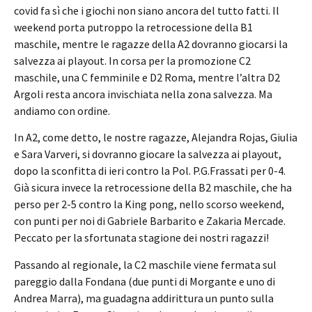
covid fa sì che i giochi non siano ancora del tutto fatti. Il
weekend porta putroppo la retrocessione della B1
maschile, mentre le ragazze della A2 dovranno giocarsi la
salvezza ai playout. In corsa per la promozione C2
maschile, una C femminile e D2 Roma, mentre l’altra D2
Argoli resta ancora invischiata nella zona salvezza. Ma
andiamo con ordine.
In A2, come detto, le nostre ragazze, Alejandra Rojas, Giulia
e Sara Varveri, si dovranno giocare la salvezza ai playout,
dopo la sconfitta di ieri contro la Pol. P.G.Frassati per 0-4.
Già sicura invece la retrocessione della B2 maschile, che ha
perso per 2-5 contro la King pong, nello scorso weekend,
con punti per noi di Gabriele Barbarito e Zakaria Mercade.
Peccato per la sfortunata stagione dei nostri ragazzi!
Passando al regionale, la C2 maschile viene fermata sul
pareggio dalla Fondana (due punti di Morgante e uno di
Andrea Marra), ma guadagna addirittura un punto sulla