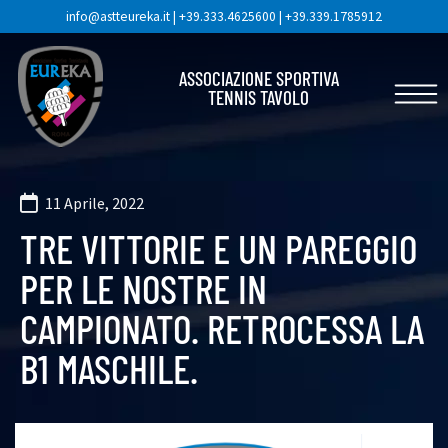
info@astteureka.it
|
+39.333.4625600
|
+39.339.1785912
ASSOCIAZIONE SPORTIVA
TENNIS TAVOLO
11 Aprile, 2022
TRE VITTORIE E UN PAREGGIO
PER LE NOSTRE IN
CAMPIONATO. RETROCESSA LA
B1 MASCHILE.