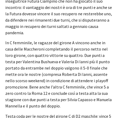
inseguitrice Futura Ciampino che non ha giocato il suo
incontro: il vantaggio dei nostri è ora di tre punti e anche se
la Futura dovesse vincere il suo recupero ne resterebbe uno,
da difendere nei rimanenti due turni, che si disputeranno a
maggio in recupero dei turni saltati a gennaio causa
pandemia.
In C femminile, le ragazze del girone A vincono anche in
casa delle Maccheroni completando il percorso netto nel
loro girone, con quattro vittorie su quattro. Due punti a
testa per Valentina Bushueva e Valeria Di Ianni più il punto
portato da entrambe nel doppio valgono il 5-0 finale che
mette ora le nostre (compresa Roberta Di Ianni, assente
nello scorso weekend) in condizione di attendere i playoff
promozione. Bene anche l’altra C femminile, che vince 5 a
zero contro la Roma 12 e conclude così a testa alta la sua
stagione con due punti a testa per Silvia Capasso e Manuela
Mannella e il punto del doppio.
Testa coda per le nostre del girone C di D2 maschile: vince 5