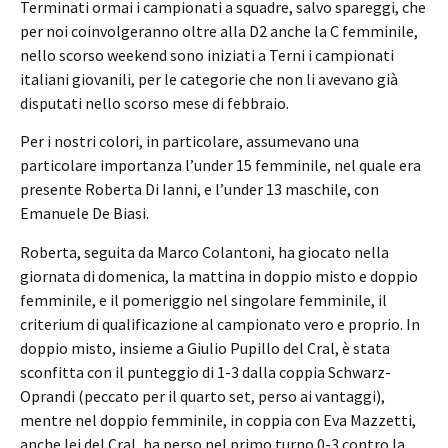
Terminati ormai i campionati a squadre, salvo spareggi, che
per noi coinvolgeranno oltre alla D2 anche la C femminile,
nello scorso weekend sono iniziati a Terni i campionati
italiani giovanili, per le categorie che non li avevano già
disputati nello scorso mese di febbraio.
Per i nostri colori, in particolare, assumevano una
particolare importanza l’under 15 femminile, nel quale era
presente Roberta Di Ianni, e l’under 13 maschile, con
Emanuele De Biasi.
Roberta, seguita da Marco Colantoni, ha giocato nella
giornata di domenica, la mattina in doppio misto e doppio
femminile, e il pomeriggio nel singolare femminile, il
criterium di qualificazione al campionato vero e proprio. In
doppio misto, insieme a Giulio Pupillo del Cral, è stata
sconfitta con il punteggio di 1-3 dalla coppia Schwarz-
Oprandi (peccato per il quarto set, perso ai vantaggi),
mentre nel doppio femminile, in coppia con Eva Mazzetti,
anche lei del Cral, ha perso nel primo turno 0-3 contro la